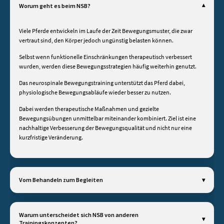
Worum geht es beim NSB?
Viele Pferde entwickeln im Laufe der Zeit Bewegungsmuster, die zwar
vertraut sind, den Körper jedoch ungünstig belasten können.
Selbst wenn funktionelle Einschränkungen therapeutisch verbessert
wurden, werden diese Bewegungsstrategien häufig weiterhin genutzt.
Das neurospinale Bewegungstraining unterstützt das Pferd dabei,
physiologische Bewegungsabläufe wieder besser zu nutzen.
Dabei werden therapeutische Maßnahmen und gezielte
Bewegungsübungen unmittelbar miteinander kombiniert. Ziel ist eine
nachhaltige Verbesserung der Bewegungsqualität und nicht nur eine
kurzfristige Veränderung.
Vom Behandeln zum Begleiten
Zu Beginn des neurospinalen Bewegungstrainings stehen Analyse,
therapeutische Maßnahmen und die Wiederherstellung funktioneller
Warum unterscheidet sich NSB von anderen
Trainingskonzepten?
Bewegungsmöglichkeiten häufig im Vordergrund. Sie schaffen die